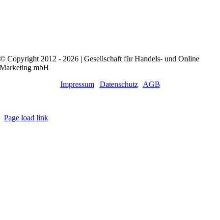
© Copyright 2012 - 2026 | Gesellschaft für Handels- und Online
Marketing mbH
Impressum
|
Datenschutz
|
AGB
Close
Sliding
Page load link
Bar
Nach
Area
oben