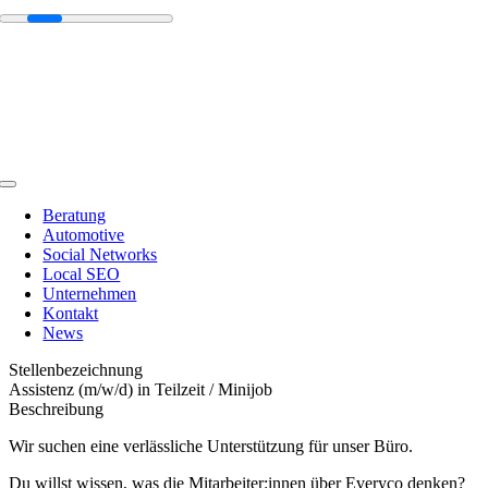
Zum
Inhalt
springen
Toggle
Navigation
Beratung
Automotive
Social Networks
Local SEO
Unternehmen
Kontakt
News
Stellenbezeichnung
Assistenz (m/w/d) in Teilzeit / Minijob
Beschreibung
Wir suchen eine verlässliche Unterstützung für unser Büro.
Du willst wissen, was die Mitarbeiter:innen über Everyco denken?