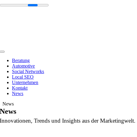
Zum
Inhalt
springen
Toggle
Navigation
Beratung
Automotive
Social Networks
Local SEO
Unternehmen
Kontakt
News
News
News
Innovationen, Trends und Insights aus der Marketingwelt.