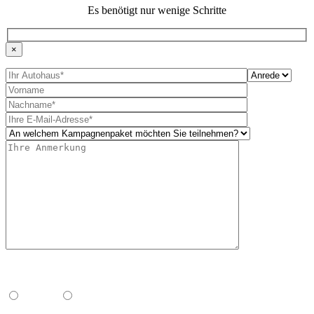
Es benötigt nur wenige Schritte
×
Bitte lasse dies
Bitte lasse dies
Bitte lasse dies
Möchtest Du regelmäßig News und interessante Informationen
erhalten?
Ja, gerne
Nein, danke